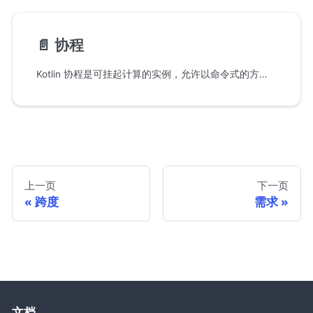
📄️
协程
Kotlin 协程是可挂起计算的实例，允许以命令式的方式编写非阻塞代码。在语言层面，挂起函数为异步操作提供了抽象，而在库层面，kotlinx.coroutines 提供了诸如 async { } 这样的函数以及 Flow 这样的类型。
上一页
下一页
跨度
需求
文档