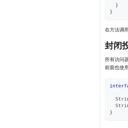
}
}
在方法调
封闭
所有访问
前面也使
interf
Stri
Stri
}