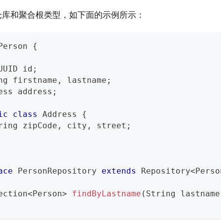
仓库和聚合根类型，如下面的示例所示：
Person
{
UUID
 id
;
ng
 firstname
,
 lastname
;
ess
 address
;
ic
class
Address
{
ring
 zipCode
,
 city
,
 street
;
ace
PersonRepository
extends
Repository
<
Perso
ection
<
Person
>
findByLastname
(
String
 lastname