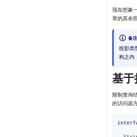
现在想象一
章的其余
备
投影类
构之内
基于
限制查询
的访问器
interf
Stri