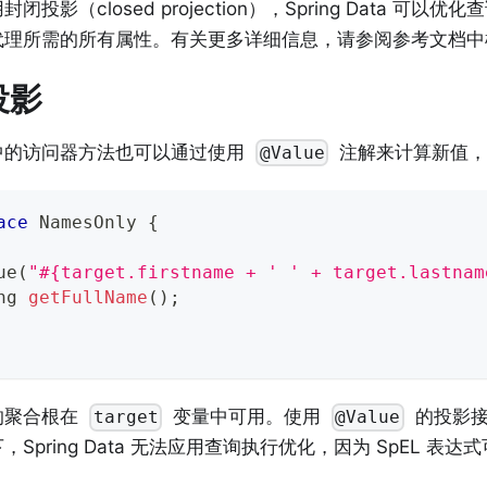
闭投影（closed projection），Spring Data 可
代理所需的所有属性。有关更多详细信息，请参阅参考文档中
投影
中的访问器方法也可以通过使用
注解来计算新值，
@Value
ace
NamesOnly
{
ue
(
"#{target.firstname + ' ' + target.lastnam
ng
getFullName
(
)
;
的聚合根在
变量中可用。使用
的投影接
target
@Value
，Spring Data 无法应用查询执行优化，因为 SpEL 