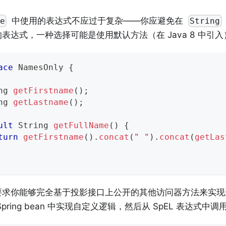
中使用的表达式不应过于复杂——你应避免在
e
String
表达式，一种选择可能是使用默认方法（在 Java 8 中引
ace
NamesOnly
{
ng
getFirstname
(
)
;
ng
getLastname
(
)
;
ult
String
getFullName
(
)
{
turn
getFirstname
(
)
.
concat
(
" "
)
.
concat
(
getLas
要求你能够完全基于投影接口上公开的其他访问器方法来实现
Spring bean 中实现自定义逻辑，然后从 SpEL 表达式