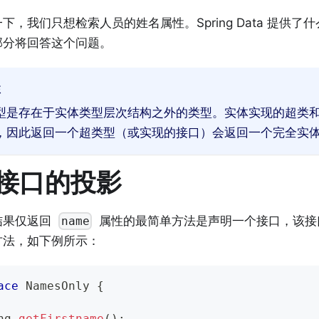
下，我们只想检索人员的姓名属性。Spring Data 提供
部分将回答这个问题。
注
型是存在于实体类型层次结构之外的类型。实体实现的超类
，因此返回一个超类型（或实现的接口）会返回一个完全实
接口的投影
结果仅返回
属性的最简单方法是声明一个接口，该接
name
方法，如下例所示：
ace
NamesOnly
{
ng
getFirstname
(
)
;