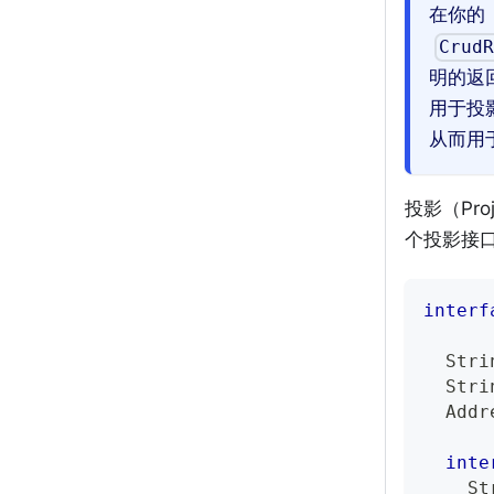
在你的
CrudR
明的返
用于投
从而用
投影（Pr
个投影接
interf
Stri
Stri
Addr
inte
St