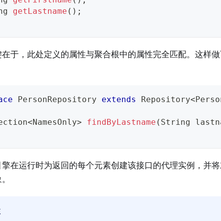
ng
getLastname
(
)
;
键在于，此处定义的属性与聚合根中的属性完全匹配。这样做
：
ace
PersonRepository
extends
Repository
<
Perso
ection
<
NamesOnly
>
findByLastname
(
String
 lastn
引擎在运行时为返回的每个元素创建该接口的代理实例，并将
象。
注