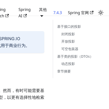
ing
Spring
其他
7.4.3
Spring 官网
ch
AI
基于接口的投影
封闭投影
RING.IO
开放投影
载或用于商业行为。
可空包装器
基于类的投影（DTOs）
动态投影
章节摘要
实例。然而，有时可能需要基
回类型，以更有选择性地检索