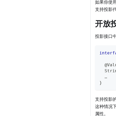
如果你使用封
支持投影
开放
投影接口
interf
@Val
Stri
  …
}
支持投影
这种情况下
属性。