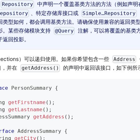
中声明一个覆盖基类方法的方法（例如声明
Repository
、特定存储库接口或
epository
Simple…Repository
回类型如何，都会调用基类方法。请确保使用兼容的返回类
影。某些存储模块支持
注解，可以将覆盖的基类
@Query
于返回投影。
ojections）可以递归使用。如果你希望包含一些
Address
口，并在
的声明中返回该接口，如下例所
getAddress()
ace
PersonSummary
{
ng
getFirstname
(
)
;
ng
getLastname
(
)
;
essSummary
getAddress
(
)
;
rface
AddressSummary
{
ring
getCity
(
)
;