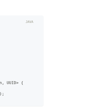
JAVA
n
,
 UUID
>
{
)
;