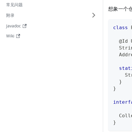
常见问题
想象一个
附录
Javadoc
class
Wiki
@Id
Stri
Addr
stat
St
}
}
interf
Coll
}