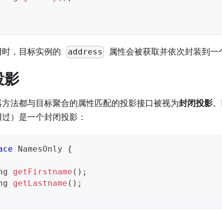
用时，目标实例的
属性会被获取并依次封装到一
address
投影
器方法都与目标聚合的属性匹配的投影接口被视为
封闭投影
。
用过）是一个封闭投影：
ace
NamesOnly
{
ng
getFirstname
(
)
;
ng
getLastname
(
)
;